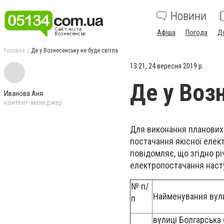
Новини
Афіша
Погода
Д
Головна
Де у Вознесенську не буде світла
13:21, 24 вересня 2019 р.
Де у Воз
Иванова Аня
контент-менеджер
Для виконання планових 
постачання якісної елек
повідомляє, що згідно р
електропостачання насту
№ п/
Найменування вул
п
вулиці Болгарська 