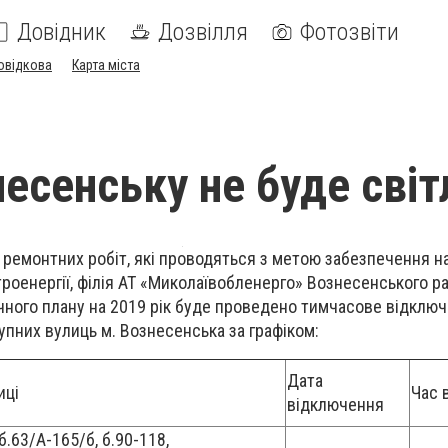
Довідник
Дозвілля
Фотозвіти
овідкова
Карта міста
несенську не буде світ
ремонтних робіт, які проводяться з метою забезпечення н
троенергії, філія АТ «Миколаївобленерго» Вознесенського р
ічного плану на 2019 рік буде проведено тимчасове відключ
пних вулиць м. Вознесенська за графіком:
Дата
иці
Час 
відключення
б.63/А-165/б, б.90-118,