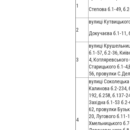
1
Степова б.1-49, б.2
вулиці Кутвицького 
2
Докучаєва б.1-11, 
вулиці Крушельниц
б.1-57, б.2-36, Киї
3
4, Котляревського 
Старицького б.1-4,
56, провулки С.Дель
вулиці Соколецька б
Калинова б.2-234, 
192, б.258, б.137-2
Західна б.1-53 б.2-
62, провулки Бузьки
20, Лугового б.11-1
4
Хмельницького б.7-1