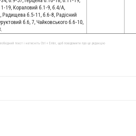
4, б.9-57, Герцена б.10-18, б.11-19,
.11-19, Кораловий б.1-9, б.4/А,
 Радищева б.5-11, б.6-8, Радісний
 Фруктовий б.6, 7, Чайковського б.6-10,
3.
бхідний текст і натисніть Ctrl + Enter, щоб повідомити про це редакцію