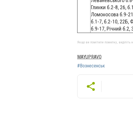
Леваневського б.8-3
Глинки б.2-8, 26, б
Ломоносова б.9-21,
б.1-7, б.2-10, 22Б,
б.9-17, Річний б.2, 
Якщо ви помітили помилку, виділіть нео
MAYUPRAVO
#Вознесенськ