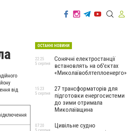
ОСТАННІ НОВИНИ
ла
Сонячні електростанції
22:25
5 серпня
встановлять на об'єктах
«Миколаївоблтеплоенерго»
адійного
айону
27 трансформаторів для
15:23
ення від
5 серпня
підготовки енергосистеми
до зими отримала
Миколаївщина
відключення
Цивільне судно
07:20
5 серпня