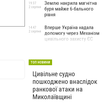
Землю накрила магнітна
19:37
2 серпня
буря майже 6-бального
рівня
Вперше Україна надала
14:47
2 серпня
допомогу через Механізм
цивільного захисту ЄС
ТОП НОВИНИ
Цивільне судно
пошкоджено внаслідок
ранкової атаки на
Миколаївщині