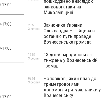
пошкоджено внаслідок
0-17:00
ранкової атаки на
Миколаївщині
0-17:00
Захисника України
23:58
3 серпня
Олександра Нагайцева в
останню путь проведе
Вознесенська громада
0-17:00
13 дітей народилося за
16:56
3 серпня
тиждень у Вознесенській
громаді
Чоловікові, який впав до
09:51
3 серпня
триметрової ями
допомогли рятувальники у
Вознесенську
0-17:00