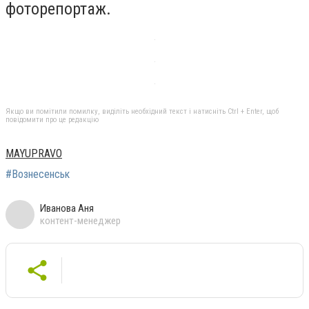
фоторепортаж.
Якщо ви помітили помилку, виділіть необхідний текст і натисніть Ctrl + Enter, щоб
повідомити про це редакцію
MAYUPRAVO
#Вознесенськ
Иванова Аня
контент-менеджер