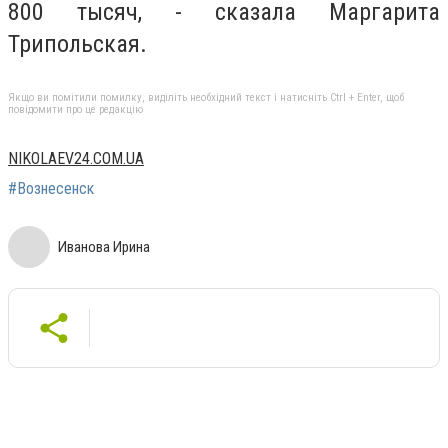
800 тысяч, - сказала Маргарита
Трипольская.
Якщо ви помітили помилку, виділіть необхідний текст і натисніть Ctrl + Enter, щоб
повідомити про це редакцію
NIKOLAEV24.COM.UA
#Вознесенск
Иванова Ирина