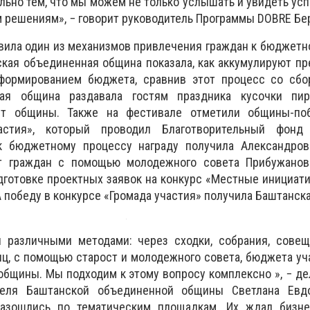
льно тем, что мы можем не только услышать и увидеть усп
м решениям», − говорит руководитель Программы DOBRE Бе
ила один из механизмов привлечения граждан к бюджетн
кая объединенная община показала, как аккумулируют п
формированием бюджета, сравнив этот процесс со сбо
кая община раздавала гостям праздника кусочки пир
т общины. Также на фестивале отметили общины-по
астия», который проводил Благотворительный фонд 
к бюджетному процессу награду получила Александров
т граждан с помощью молодежного совета Прибужанов
дготовке проектных заявок на конкурс «Местные инициат
А победу в конкурсе «Громада участия» получила Баштанск
различными методами: через сходки, собрания, совещ
, с помощью старост и молодежного совета, бюджета уч
бщины. Мы подходим к этому вопросу комплексно », − д
теля Баштанской объединенной общины Светлана Евд
разошлись по тематическим площадкам. Их ждал бизне