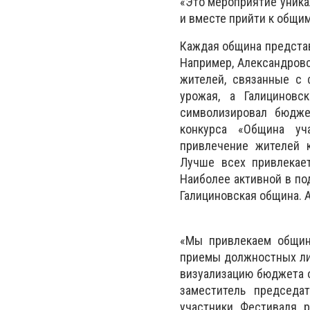
«Это мероприятие уника
и вместе прийти к общи
Каждая община представ
Например, Александровс
жителей, связанные с 
урожая, а Галициновс
символизировал бюдже
конкурса «Община уч
привлечение жителей 
Лучше всех привлекае
Наиболее активной в по
Галициновская община. 
«Мы привлекаем общин 
приемы должностных лиц
визуализацию бюджета о
заместитель председа
участники Фестиваля 