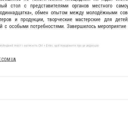
лый стол с представителями органов местного само
 одиннадцатка», обмен опытом между молодёжными сов
теров и продукции, творческие мастерские для детей
й с особыми потребностями. Завершилось мероприятие
бхідний текст і натисніть Ctrl + Enter, щоб повідомити про це редакцію
.COM.UA