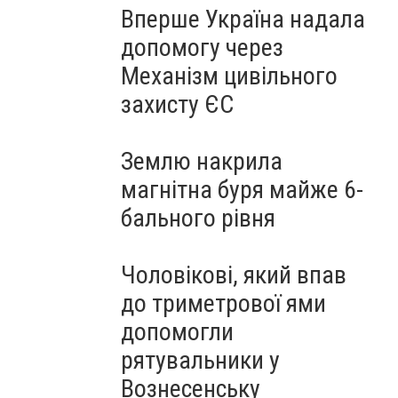
Вперше Україна надала
допомогу через
Механізм цивільного
захисту ЄС
Землю накрила
магнітна буря майже 6-
бального рівня
Чоловікові, який впав
до триметрової ями
допомогли
рятувальники у
Вознесенську