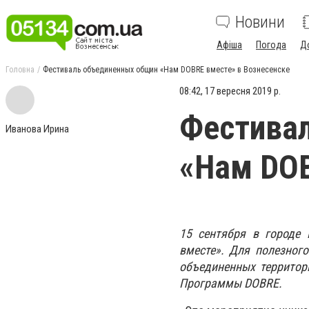
Новини
Афіша
Погода
Д
Головна
Фестиваль объединенных общин «Нам DOBRE вместе» в Вознесенске
08:42, 17 вересня 2019 р.
Фестива
Иванова Ирина
«Нам DOB
15 сентября в городе
вместе». Для полезног
объединенных территор
Программы DOBRE.