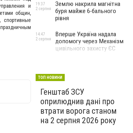
Землю накрила магнітна
19:37
управления и
2 серпня
буря майже 6-бального
етами общин,
рівня
, спортивные
 праздничным
Вперше Україна надала
14:47
2 серпня
допомогу через Механізм
цивільного захисту ЄС
ТОП НОВИНИ
Генштаб ЗСУ
оприлюднив дані про
втрати ворога станом
на 2 серпня 2026 року