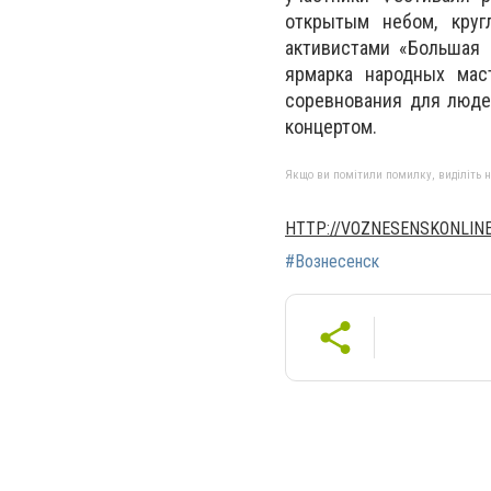
открытым небом, круг
активистами «Большая
ярмарка народных мас
соревнования для люде
концертом.
Якщо ви помітили помилку, виділіть нео
HTTP://VOZNESENSKONLINE
#Вознесенск