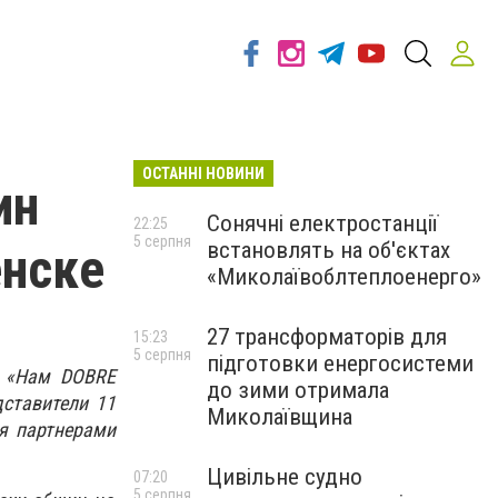
ОСТАННІ НОВИНИ
ин
Сонячні електростанції
22:25
5 серпня
встановлять на об'єктах
енске
«Миколаївоблтеплоенерго»
27 трансформаторів для
15:23
5 серпня
підготовки енергосистеми
ы «Нам DOBRE
до зими отримала
дставители 11
Миколаївщина
я партнерами
Цивільне судно
07:20
5 серпня