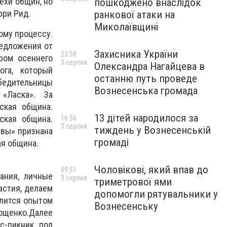
ехи общин, но
пошкоджено внаслідок
рри Рид.
ранкової атаки на
Миколаївщині
ому процессу.
редложения от
Захисника України
23:58
ром осеннего
3 серпня
Олександра Нагайцева в
ога, который
останню путь проведе
бедительницы
Вознесенська громада
«Ласка». За
ская община.
13 дітей народилося за
ская община.
16:56
3 серпня
тиждень у Вознесенській
ивы» признана
громаді
ая община.
Чоловікові, який впав до
09:51
ания, личные
3 серпня
триметрової ями
астия, делаем
допомогли рятувальники у
елится опытом
Вознесенську
ощенко.Далее
с-пикник под