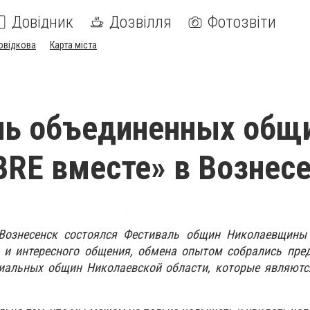
Довідник
Дозвілля
Фотозвіти
овідкова
Карта міста
ль объединенных общ
RE вместе» в Вознес
 Вознесенск состоялся Фестиваль общин Николаевщин
о и интересного общения, обмена опытом собрались пре
иальных общин Николаевской области, которые являютс