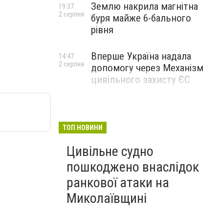
Землю накрила магнітна
19:37
2 серпня
буря майже 6-бального
рівня
Вперше Україна надала
14:47
2 серпня
допомогу через Механізм
цивільного захисту ЄС
ТОП НОВИНИ
Цивільне судно
пошкоджено внаслідок
ранкової атаки на
Миколаївщині