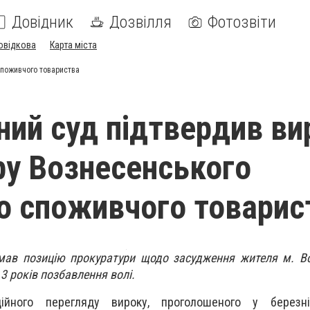
Довідник
Дозвілля
Фотозвіти
овідкова
Карта міста
споживчого товариства
ний суд підтвердив ви
ру Вознесенського
о споживчого товарис
имав позицію прокуратури щодо засудження жителя м. В
3 років позбавлення волі.
ційного перегляду вироку, проголошеного у березн