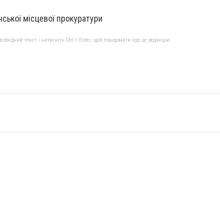
ської місцевої прокуратури
бхідний текст і натисніть Ctrl + Enter, щоб повідомити про це редакцію