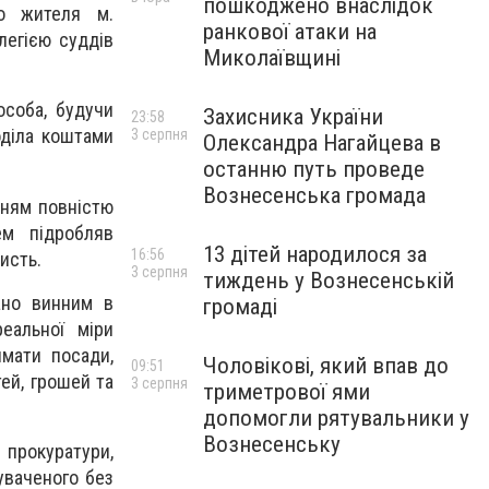
пошкоджено внаслідок
го жителя м.
ранкової атаки на
легією суддів
Миколаївщині
особа, будучи
Захисника України
23:58
оділа коштами
3 серпня
Олександра Нагайцева в
останню путь проведе
Вознесенська громада
нням повністю
м підробляв
13 дітей народилося за
16:56
исть.
3 серпня
тиждень у Вознесенській
ано винним в
громаді
еальної міри
ймати посади,
Чоловікові, який впав до
09:51
тей, грошей та
3 серпня
триметрової ями
допомогли рятувальники у
Вознесенську
 прокуратури,
уваченого без