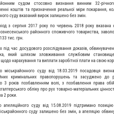
айонним судом стосовно визнання винним 32-річно
енні коштів та призначення реальної міри покарання, ко
ного суду вказаний вирок залишено без змін.
ріод з серпня 2017 року по червень 2018 року вказана 
ознесенського районного споживчого товариства, завол
133 тис. грн.
их під час досудового розслідування доказів, обвинуваче
іка, який шляхом зловживання службовим становище
 щодо нарахування та виплати заробітної плати на свою кор
о міськрайонного суду від 18.03.2019 посадовця визн
ійних кримінальних правопорушень та засуджено до р
о 3 років позбавленням волі, з позбавлення права обі
хгалтерського обліку про рух товарно-матеріальних ціннос
а 2 роки.
 апеляційного суду від 15.08.2019 підтримано позицію
іськрайонного суду залишено без змін, а апеляцію обвин