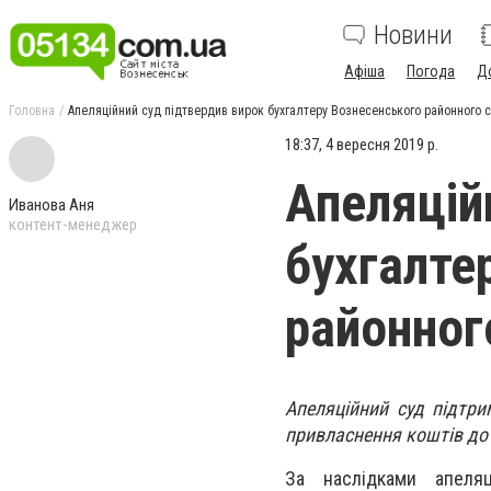
Новини
Афіша
Погода
Д
Головна
Апеляційний суд підтвердив вирок бухгалтеру Вознесенського районного 
18:37, 4 вересня 2019 р.
Апеляцій
Иванова Аня
контент-менеджер
бухгалте
районног
Апеляційний суд підтр
привласнення коштів до 
За наслідками апеля