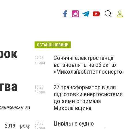
ОСТАННІ НОВИНИ
рок
Сонячні електростанції
22:25
Вчора
встановлять на об'єктах
«Миколаївоблтеплоенерго»
тва
27 трансформаторів для
15:23
Вчора
підготовки енергосистеми
до зими отримала
ознесенськ за
Миколаївщина
Цивільне судно
07:20
і 2019 року
Вчора