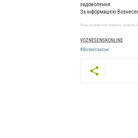
задоволення.
За інформацією Вознесен
Якщо ви помітили помилку, виділіть нео
VOZNESENSKONLINE
#Вознесенськ