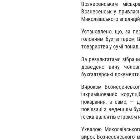
Вознесенським міськр
Вознесенськ у привласн
Миколаївського апеляцій
Установлено, що, за пе
головним бухгалтером В
товариства у сумі понад 
За результатами зібран
доведено вину чолов
бухгалтерські документи
Вироком Вознесенськог
інкримінованих корупц
покарання, а саме, — д
пов’язані з веденням бу
їх еквівалентів строком н
Ухвалою Миколаївського
вирок Вознесенського м