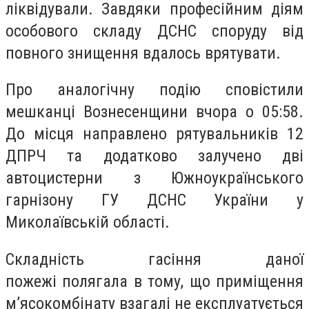
ліквідували. Завдяки професійним діям
особового складу ДСНС споруду від
повного знищення вдалось врятувати.
Про аналогічну подію сповістили
мешканці Вознесенщини вчора о 05:58.
До місця направлено рятувальників 12
ДПРЧ та додатково залучено дві
автоцистерни з Южноукраїнського
гарнізону ГУ ДСНС України у
Миколаївській області.
Складність гасіння даної
пожеж
і
полягала в тому, що приміщення
м’ясокомбінату взагалі не експлуатується