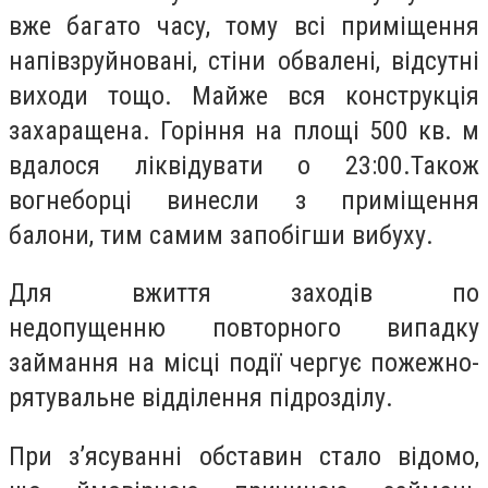
вже багато часу,
т
ому всі приміщення
напівзруйновані, стіни обвалені, відсутні
виходи тощо. Майже вся конструкція
захаращена.
Горіння на площі 500 кв. м
вдалося ліквідувати о 23:00.
Також
вогнеборці винесли з приміщення
балони,
тим самим запобігши вибуху.
Для вжиття заходів
по
недопущенню
повторного випадку
займання на місці події чергує пожежно-
рятувальне відділення підрозділу.
При з’ясуванні обставин стало відомо,