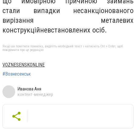
що
ймовірною причиною займань
стали
випадки несанкціонованого
вирізання металевих
конструкцій
н
евстановлених осіб.
Якщо ви помітили помилку, виділіть необхідний текст і натисніть Ctrl + Enter, щоб
повідомити про це редакцію
VOZNESENSKONLINE
#Вознесенськ
Иванова Аня
контент-менеджер