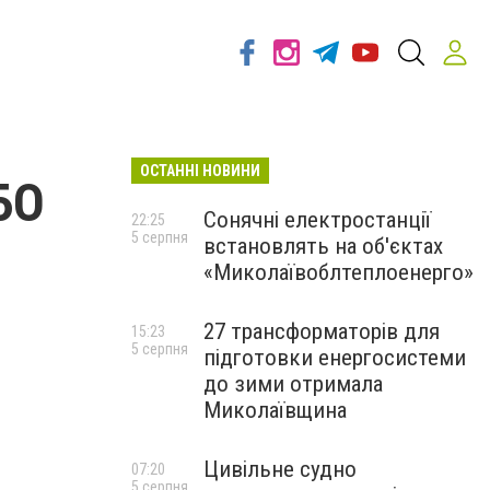
ОСТАННІ НОВИНИ
БО
Сонячні електростанції
22:25
5 серпня
встановлять на об'єктах
«Миколаївоблтеплоенерго»
27 трансформаторів для
15:23
5 серпня
підготовки енергосистеми
до зими отримала
Миколаївщина
Цивільне судно
07:20
5 серпня