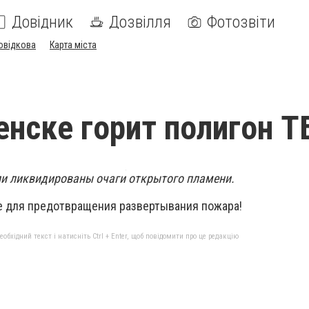
Довідник
Дозвілля
Фотозвіти
овідкова
Карта міста
енске горит полигон Т
и ликвидированы очаги открытого пламени.
е для предотвращения развертывания пожара!
бхідний текст і натисніть Ctrl + Enter, щоб повідомити про це редакцію