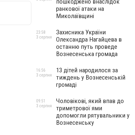
пошкоджено внаслідок
ранкової атаки на
Миколаївщині
Захисника України
23:58
3 серпня
Олександра Нагайцева в
останню путь проведе
Вознесенська громада
13 дітей народилося за
16:56
3 серпня
тиждень у Вознесенській
громаді
Чоловікові, який впав до
09:51
3 серпня
триметрової ями
допомогли рятувальники у
Вознесенську