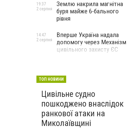
Землю накрила магнітна
19:37
2 серпня
буря майже 6-бального
рівня
Вперше Україна надала
14:47
2 серпня
допомогу через Механізм
цивільного захисту ЄС
ТОП НОВИНИ
Цивільне судно
пошкоджено внаслідок
ранкової атаки на
Миколаївщині