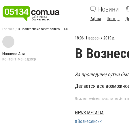
Новини
Афіша
Погода
Д
Головна
В Вознесенске горит полигон ТБО
18:06, 1 вересня 2019 р.
В Вознес
Иванова Аня
контент-менеджер
За прошедшие сутки был
Делается все возможно
Якщо ви помітили помилку, виділіть нео
NEWS.META.UA
#Вознесенськ