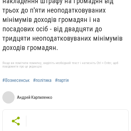
накладення штрафу на громадян від
трьох до п'яти неоподатковуваних
мінімумів доходів громадян і на
посадових осіб - від двадцяти до
тридцяти неоподатковуваних мінімумів
доходів громадян.
Якщо ви помітили помилку, виділіть необхідний текст і натисніть Ctrl + Enter, щоб
повідомити про це редакцію
#Вознесенськ
#політика
#партія
Андрей Карпиленко