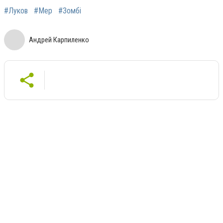
#Луков
#Мер
#Зомбі
Андрей Карпиленко