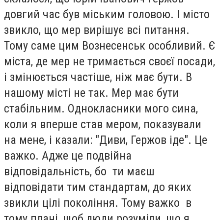
довгий час був міським головою. І місто
звикло, що мер вирішує всі питання.
Тому саме цим Вознесенськ особливий. Є
міста, де мер не тримається своєї посади,
і змінюється частіше, ніж має бути. В
нашому місті не так. Мер має бути
стабільним. Однокласники мого сина,
коли я вперше став мером, показували
на мене, і казали: "Диви, Гержов іде". Це
важко. Адже це подвійна
відповідальність, бо ти маєш
відповідати тим стандартам, до яких
звикли цілі покоління. Тому важко в
тому плані, щоб люди розуміли, що я