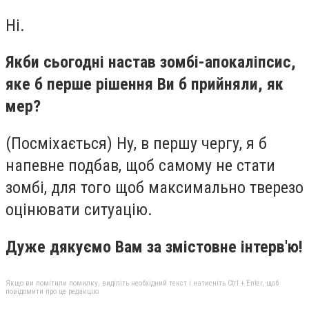
Ні.
Якби сьогодні настав зомбі-апокаліпсис,
яке б перше рішення Ви б прийняли, як
мер?
(Посміхається) Ну, в першу чергу, я б
напевне подбав, щоб самому не стати
зомбі, для того щоб максимально тверезо
оцінювати ситуацію.
Дуже дякуємо Вам за змістовне інтерв'ю!
Якщо ви помітили помилку, виділіть необхідний текст і натисніть Ctrl + Enter, щоб
повідомити про це редакцію