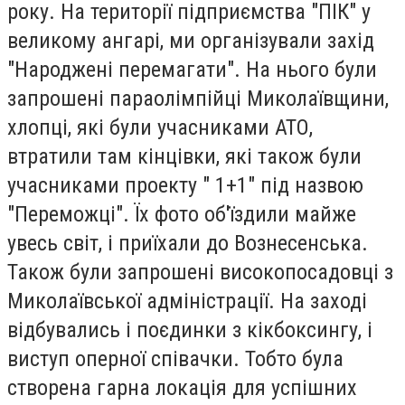
року. На території підприємства "ПІК" у
великому ангарі, ми організували захід
"Народжені перемагати". На нього були
запрошені параолімпійці Миколаївщини,
хлопці, які були учасниками АТО,
втратили там кінцівки, які також були
учасниками проекту " 1+1" під назвою
"Переможці". Їх фото об'їздили майже
увесь світ, і приїхали до Вознесенська.
Також були запрошені високопосадовці з
Миколаївської адміністрації. На заході
відбувались і поєдинки з кікбоксингу, і
виступ оперної співачки. Тобто була
створена гарна локація для успішних