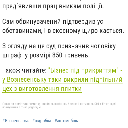
пред`явивши працівникам поліції.
Сам обвинувачений підтвердив усі
обставинами, і в скоєному щиро кається.
З огляду на це суд призначив чоловіку
штраф у розмірі 850 гривень.
Також читайте:
"Бізнес під прикриттям" -
у Вознесенську таки викрили підпільний
цех з виготовлення плитки
Якщо ви помітили помилку, виділіть необхідний текст і натисніть Ctrl + Enter, щоб
повідомити про це редакцію
#Вознесенськ
#підробка
#автомобіль