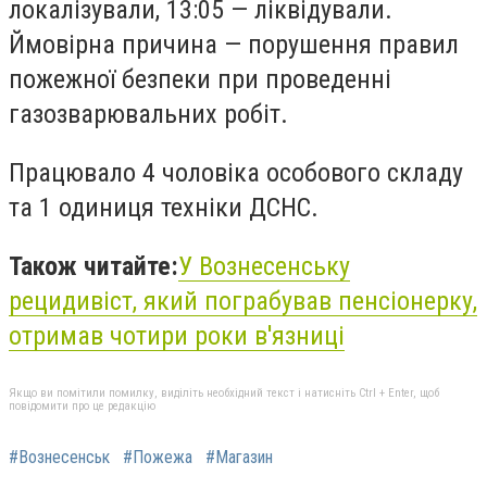
локалізували, 13:05 — ліквідували.
Ймовірна причина — порушення правил
пожежної безпеки при проведенні
газозварювальних робіт.
Працювало 4 чоловіка особового складу
та 1 одиниця техніки ДСНС.
Також читайте:
У Вознесенську
рецидивіст, який пограбував пенсіонерку,
отримав чотири роки в'язниці
Якщо ви помітили помилку, виділіть необхідний текст і натисніть Ctrl + Enter, щоб
повідомити про це редакцію
#Вознесенськ
#Пожежа
#Магазин