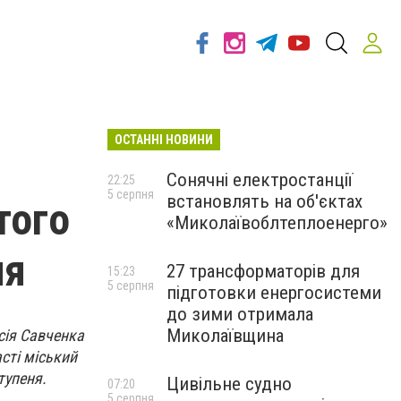
ОСТАННІ НОВИНИ
Сонячні електростанції
22:25
5 серпня
встановлять на об'єктах
того
«Миколаївоблтеплоенерго»
ня
27 трансформаторів для
15:23
5 серпня
підготовки енергосистеми
до зими отримала
Миколаївщина
ксія Савченка
сті міський
тупеня.
Цивільне судно
07:20
5 серпня