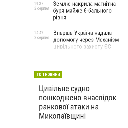
Землю накрила магнітна
19:37
2 серпня
буря майже 6-бального
рівня
Вперше Україна надала
14:47
2 серпня
допомогу через Механізм
цивільного захисту ЄС
ТОП НОВИНИ
Цивільне судно
пошкоджено внаслідок
ранкової атаки на
Миколаївщині