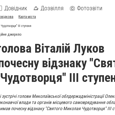
Довідник
Дозвілля
Фотозвіти
овідкова
Карта міста
Чудотворця" ІІІ ступеня
ійне джерело
голова Віталій Луков
почесну відзнаку "Свя
Чудотворця" ІІІ ступе
ді зустрічі голови Миколаївської облдержадміністрації Оле
иконавчої влади та органів місцевого самоврядування обла
римав почесну відзнаку "Святого Миколая Чудотворця" ІІІ с