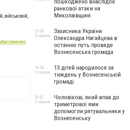
пошкоджено внаслідок
ранкової атаки на
Миколаївщині
, військовій,
Захисника України
23:58
3 серпня
Олександра Нагайцева в
 Максименко
останню путь проведе
Вознесенська громада
13 дітей народилося за
16:56
3 серпня
тиждень у Вознесенській
громаді
Чоловікові, який впав до
09:51
3 серпня
триметрової ями
допомогли рятувальники у
Вознесенську