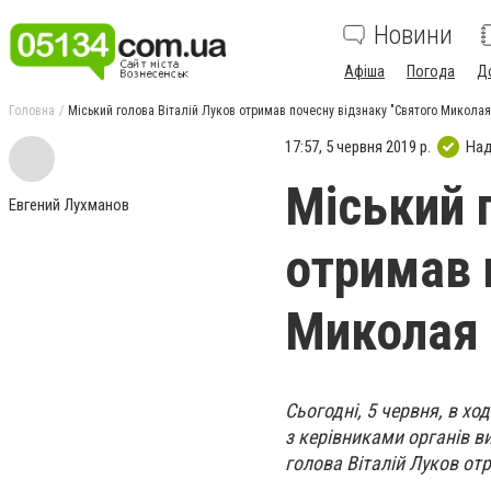
Новини
Афіша
Погода
Д
Головна
Міський голова Віталій Луков отримав почесну відзнаку "Святого Миколая 
17:57, 5 червня 2019 р.
Над
Міський 
Евгений Лухманов
отримав 
Миколая 
Сьогодні, 5 червня, в хо
з керівниками органів в
голова Віталій Луков от