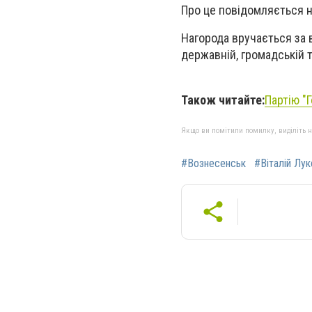
Про це повідомляється 
Нагорода вручається за в
державній, громадській т
Також читайте:
Партію "
Якщо ви помітили помилку, виділіть нео
#Вознесенськ
#Віталій Лук