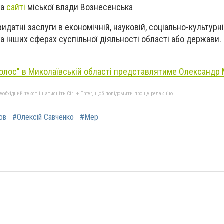
на
сайті
міської влади Вознесенська
идатні заслуги в економічній, науковій, соціально-культурній
а інших сферах суспільної діяльності області або держави.
Голос" в Миколаївській області представлятиме Олександр
бхідний текст і натисніть Ctrl + Enter, щоб повідомити про це редакцію
ов
#Олексій Савченко
#Мер