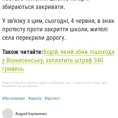
збираються закривати.
У зв'язку з цим, сьогодні, 4 червня, в знак
протесту проти закриття школи, жителі
села перекрили дорогу.
Також читайте:
Водій, який збив пішохода
у Вознесенську, заплатить штраф 340
гривень
Якщо ви помітили помилку, виділіть необхідний текст і натисніть Ctrl + Enter, щоб
повідомити про це редакцію
#Веселиново
#школа
#протест
Андрей Карпиленко