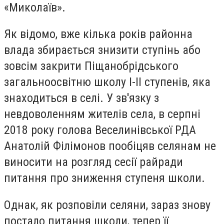
«Миколаїв».
Як відомо, вже кілька років районна
влада збирається знизити ступінь або
зовсім закрити Піщанобрідського
загальноосвітню школу I-II ступенів, яка
знаходиться в селі. У зв'язку з
невдоволенням жителів села, в серпні
2018 року голова Веселинівської РДА
Анатолій Філімонов пообіцяв селянам не
виносити на розгляд сесії райради
питання про зниження ступеня школи.
Однак, як розповіли селяни, зараз знову
постало питання школи, тепер її