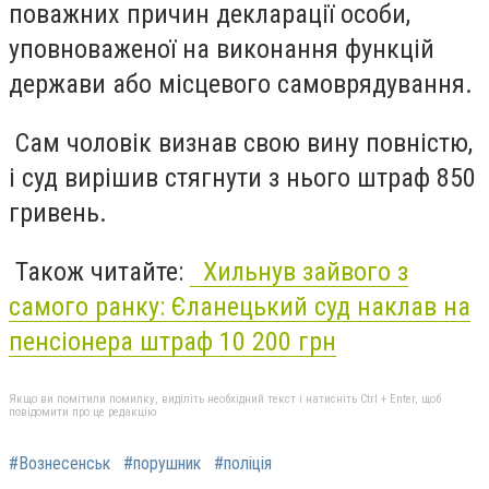
поважних причин декларації особи,
уповноваженої на виконання функцій
держави або місцевого самоврядування.
Сам чоловік визнав свою вину повністю,
і суд вирішив стягнути з нього штраф 850
гривень.
Також читайте:
Хильнув зайвого з
самого ранку: Єланецький суд наклав на
пенсіонера штраф 10 200 грн
Якщо ви помітили помилку, виділіть необхідний текст і натисніть Ctrl + Enter, щоб
повідомити про це редакцію
#Вознесенськ
#порушник
#поліція