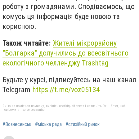
роботу з громадянами. Сподіваємось, що
комусь ця інформація буде новою та
корисною.
Також читайте:
Жителі мікрорайону
"Болгарка" долучились до всесвітнього
екологічного челленджу Trashtag
Будьте у курсі, підписуйтесь на наш канал
Telegram
https://t.me/voz05134
Якщо ви помітили помилку, виділіть необхідний текст і натисніть Ctrl + Enter, щоб
повідомити про це редакцію
#Вознесенськ
#міська рада
#стихійний ринок