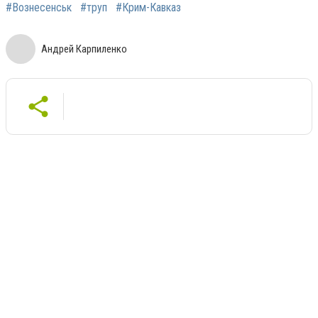
#Вознесенськ
#труп
#Крим-Кавказ
Андрей Карпиленко