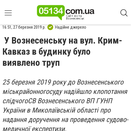
16:51, 27 березня 2019 р.
Надійне джерело
У Вознесенську на вул. Крим-
Кавказ в будинку було
виявлено труп
25
березня 2019
року до
Вознесенського
міськрайонного
суду надійшло
клопотання
слідчого
СВ Вознесенського
ВП ГУНП
України в
Миколаївській області
про
надання доручення на проведення судово-
медичної експертизи.