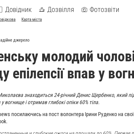
Довідник
Дозвілля
Фотозвіти
овідкова
Карта міста
адійне джерело
енську молодий чолові
у епілепсії впав у во
 Миколаєва знаходиться 24-річний Денис Щербенко, який пі
 у вогнище і отримав глибокі опіки 60% тіла.
news посилаючись на пост волонтера Ірини Руденко на своїй
ook.
остраненные и глубокие ожоги на площади до 60%. Первая