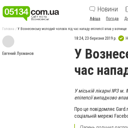
Новини
Афіша
Погода
Д
Головна
У Вознесенську молодий чоловік під час нападу епілепсії впав у вогнище
18:24, 23 березня 2019 р.
Н
У Вознес
Евгений Лухманов
час напад
У міській лікарні №3 м.
епілепсії випадково впав
Про це повідомляє Gard.
соціальній мережі Faceb
Парень получил распр