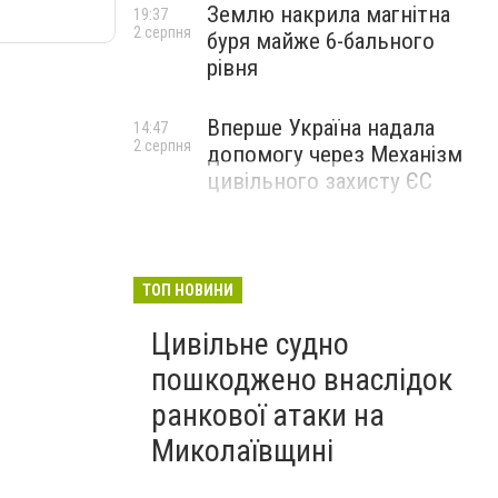
Землю накрила магнітна
19:37
2 серпня
буря майже 6-бального
рівня
Вперше Україна надала
14:47
2 серпня
допомогу через Механізм
цивільного захисту ЄС
ТОП НОВИНИ
Цивільне судно
пошкоджено внаслідок
ранкової атаки на
Миколаївщині