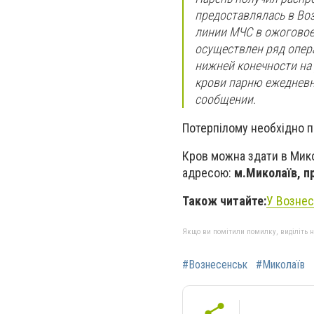
предоставлялась в Во
линии МЧС в ожоговое
осуществлен ряд опер
нижней конечности на 
крови парню ежедневн
сообщении.
Потерпілому необхідно п
Кров можна здати в Микол
адресою:
м.Миколаїв, пр
Також читайте:
У Вознес
Якщо ви помітили помилку, виділіть нео
#Вознесенськ
#Миколаїв