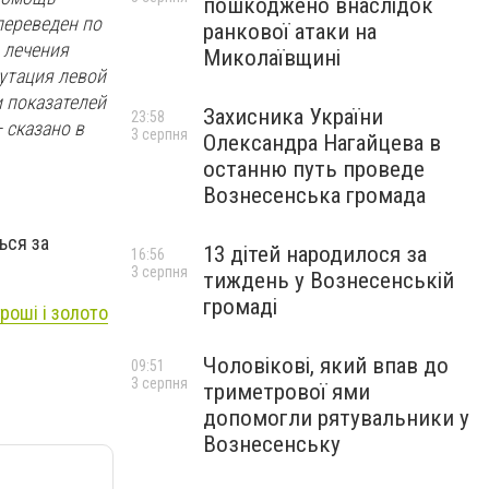
пошкоджено внаслідок
переведен по
ранкової атаки на
 лечения
Миколаївщині
утация левой
и показателей
Захисника України
23:58
 сказано в
3 серпня
Олександра Нагайцева в
останню путь проведе
Вознесенська громада
ься за
13 дітей народилося за
16:56
3 серпня
тиждень у Вознесенській
громаді
роші і золото
Чоловікові, який впав до
09:51
3 серпня
триметрової ями
допомогли рятувальники у
Вознесенську