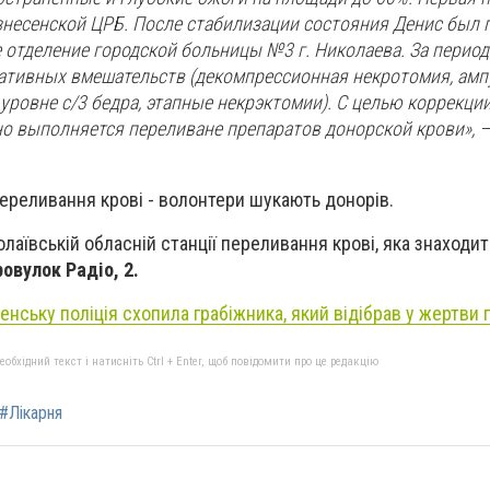
знесенской ЦРБ. После стабилизации состояния Денис был 
 отделение городской больницы №3 г. Николаева. За период
ативных вмешательств (декомпрессионная некротомия, амп
уровне с/3 бедра, этапные некрэктомии). С целью коррекци
о выполняется переливане препаратов донорской крови», —
ереливання крові - волонтери шукають донорів.
аївській обласній станції переливання крові, яка знаходит
овулок Радіо, 2.
енську поліція схопила грабіжника, який відібрав у жертви г
бхідний текст і натисніть Ctrl + Enter, щоб повідомити про це редакцію
#Лікарня