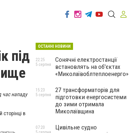
ОСТАННІ НОВИНИ
к під
Сонячні електростанції
22:25
5 серпня
встановлять на об'єктах
гнище
«Миколаївоблтеплоенерго»
27 трансформаторів для
15:23
д час нападу
5 серпня
підготовки енергосистеми
до зими отримала
Миколаївщина
 сторінці в
Цивільне судно
07:20
 помощь
5 серпня