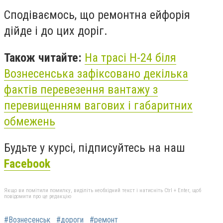
Сподіваємось, що ремонтна ейфорія
дійде і до цих доріг.
Також читайте:
На трасі Н-24 біля
Вознесенська зафіксовано декілька
фактів перевезення вантажу з
перевищенням вагових і габаритних
обмежень
Будьте у курсі, підписуйтесь на наш
Facebook
Якщо ви помітили помилку, виділіть необхідний текст і натисніть Ctrl + Enter, щоб
повідомити про це редакцію
#Вознесенськ
#дороги
#ремонт