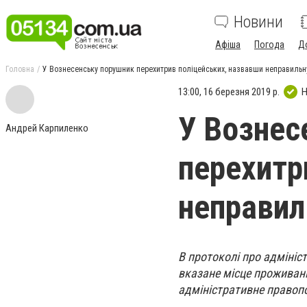
Новини
Афіша
Погода
Д
Головна
У Вознесенську порушник перехитрив поліцейських, назвавши неправиль
13:00, 16 березня 2019 р.
Н
У Вознес
Андрей Карпиленко
перехитр
неправил
В протоколі про адмініс
вказане місце проживан
адміністративне правопо