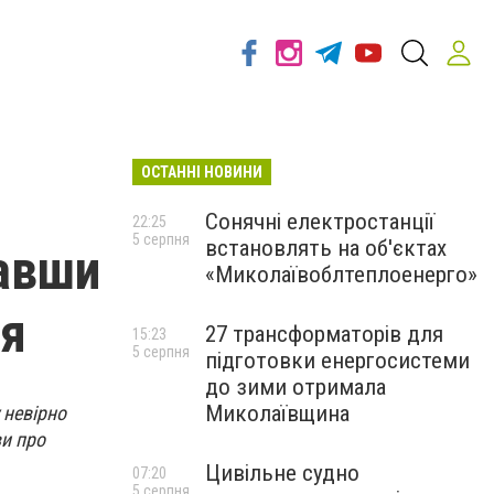
ОСТАННІ НОВИНИ
Сонячні електростанції
22:25
5 серпня
встановлять на об'єктах
вавши
«Миколаївоблтеплоенерго»
ня
27 трансформаторів для
15:23
5 серпня
підготовки енергосистеми
до зими отримала
Миколаївщина
 невірно
и про
Цивільне судно
07:20
5 серпня