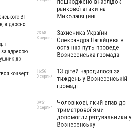
пошкоджено внаслідок
ранкової атаки на
Миколаївщині
енського ВП
я, відносно
Захисника України
23:58
3 серпня
Олександра Нагайцева в
. і
останню путь проведе
у за адресою
Вознесенська громада
рушник до
13 дітей народилося за
16:56
увся конверт
3 серпня
тиждень у Вознесенській
громаді
Чоловікові, який впав до
09:51
3 серпня
триметрової ями
допомогли рятувальники у
Вознесенську