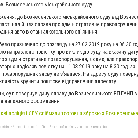
ові Вознесенського міськрайонного суду.
дження, до Вознесенського міськрайонного суду від Вознес
ласті надійшла справа про адміністративне правопорушенн
іння авто в стані алкогольного сп`яніння,
уло призначено до розгляду на 27.02.2019 року на 08.30 год
ло направлено повістку про виклик до суду на вказану дат
про адміністративне правопорушення, а саме, але правопо
вторно надіслав повістку на 11.03.2019 року на 8.30 год. за
 правопорушник знову не з'явився. На адресу суду поверн
жливість вручити поштове відправлення адресату.
ни, суд
повернув дану справу до Вознесенського ВП ГУНП в
для належного оформлення.
єві поліція і СБУ спіймали торговця зброєю з Вознесенська
бхідний текст і натисніть Ctrl + Enter, щоб повідомити про це редакцію