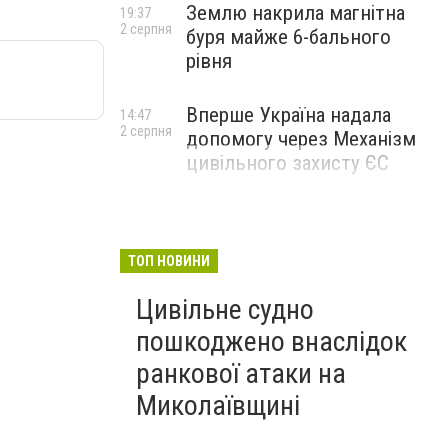
Землю накрила магнітна
19:37
2 серпня
буря майже 6-бального
рівня
Вперше Україна надала
14:47
2 серпня
допомогу через Механізм
цивільного захисту ЄС
ТОП НОВИНИ
Цивільне судно
пошкоджено внаслідок
ранкової атаки на
Миколаївщині