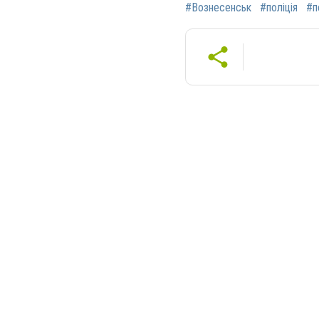
#Вознесенськ
#поліція
#п