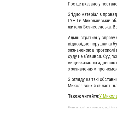
Про це вказано у постан
Згідно матеріалів прова
ГУНП в Миколаївській об
жителя Вознесенська. Вод
Адміністративну справу б
відповідно порушника бу
зазначеною в протоколі 
суду не з'явився. Суд по
вищевказаною адресою і
з зазначенням про немо
З огляду на такі обстави
Миколаївській області 
Також читайте:
У Микола
Якщо ви помітили помилку, виділіть нео