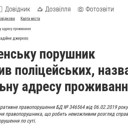
Довідник
Дозвілля
Фотозвіти
овідкова
Карта міста
ну адресу проживання
адійне джерело
енську порушник
ив поліцейських, наз
ьну адресу проживан
тративне правопорушення БД № 346564 від 06.02.2019 року
ня правопорушника, що робить неможливим розгляд справ
рушення по суті.