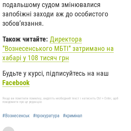
подальшому судом змінювалися
запобіжні заходи аж до особистого
зобов’язання.
Також читайте:
Директора
"Вознесенського МБТІ" затримано на
хабарі у 108 тисяч грн
Будьте у курсі, підписуйтесь на наш
Facebook
Якщо ви помітили помилку, виділіть необхідний текст і натисніть Ctrl + Enter, щоб
повідомити про це редакцію
#Вознесенськ
#прокуратура
#кримінал