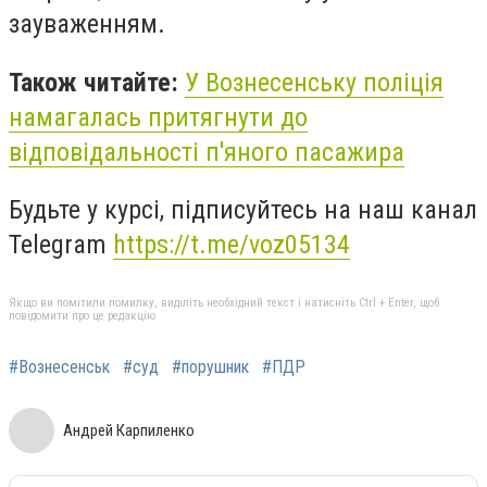
зауваженням.
Також читайте:
У Вознесенську поліція
намагалась притягнути до
відповідальності п'яного пасажира
Будьте у курсі, підписуйтесь на наш канал
Telegram
https://t.me/voz05134
Якщо ви помітили помилку, виділіть необхідний текст і натисніть Ctrl + Enter, щоб
повідомити про це редакцію
#Вознесенськ
#суд
#порушник
#ПДР
Андрей Карпиленко