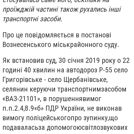
проїжджій частині також рухались інші
транспортні засоби.
Про це повідомляється в постанові
Вознесенського міськрайонного суду.
Як встановив суд, 30 січня 2019 року о 22
годині 40 хвилин на автодороз Р-55 село
Григорівське - село Щербанівське,
селянин
керуючи транспортним
засобом
«ВАЗ-21101»,
в
порушення
вимог
п.п.
2.4,
8.9
«б» ПДР
України,
не виконав
вимогу поліцейського
про зупинку,
що
подавалась
за допомогою
світлозвукових