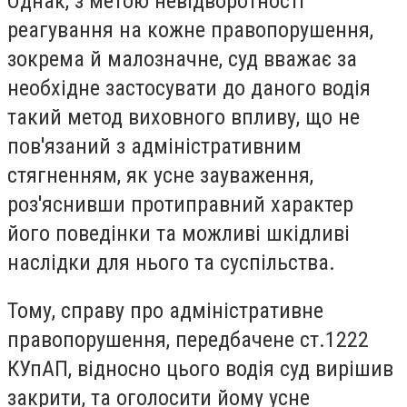
Однак,
з метою
невідворотності
реагування на
кожне правопорушення,
зокрема й
малозначне,
суд вважає
за
необхідне
застосувати до
даного водія
такий метод виховного впливу, що не
пов'язаний з адміністративним
стягненням, як усне зауваження,
роз'яснивши протиправний характер
його поведінки та можливі шкідливі
наслідки для нього та суспільства.
Тому, справу про
адміністративне
правопорушення, передбачене ст.122
2
КУпАП
, відносно цього водія суд вирішив
закрити, та оголосити йому усне