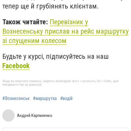
тепер ще й грубіянять клієнтам.
Також читайте:
Перевізник у
Вознесенську прислав на рейс маршрутку
зі спущеним колесом
Будьте у курсі, підписуйтесь на наш
Facebook
Якщо ви помітили помилку, виділіть необхідний текст і натисніть Ctrl + Enter, щоб
повідомити про це редакцію
#Вознесенськ
#маршрутка
#водій
Андрей Карпиленко