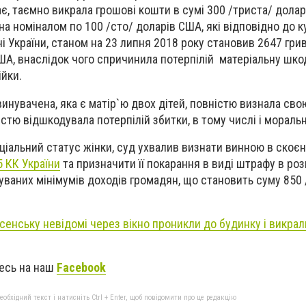
ає, таємно викрала грошові кошти в сумі 300 /триста/ долар
на номіналом по 100 /сто/ доларів США, які відповідно до 
ні України, станом на 23 липня 2018 року становив 2647 гри
США, внаслідок чого спричинила потерпілій матеріальну шко
ійки.
инувачена, яка є матір`ю двох дітей, повністю визнала сво
істю відшкодувала потерпілій збитки, в тому числі і мораль
ціальний статус жінки, суд ухвалив
визнати винною в скоєн
5 КК України
та призначити її покарання в виді штрафу в розм
ваних мінімумів доходів громадян, що становить суму 850 
сенську невідомі через вікно проникли до будинку і викрал
тесь на наш
Facebook
бхідний текст і натисніть Ctrl + Enter, щоб повідомити про це редакцію