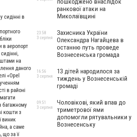
пошкоджено внаслідок
ранкової атаки на
Миколаївщині
у сидінні в
спортного
Захисника України
23:58
3 серпня
бліки
Олександра Нагайцева в
и в аеропорт
останню путь проведе
сидінні,
Вознесенська громада
оштами на
ділення даного
13 дітей народилося за
16:56
елі «Opel
3 серпня
тиждень у Вознесенській
лученням
громаді
ті в районі
омагати
Чоловікові, який впав до
09:51
 в багажному
3 серпня
триметрової ями
ві кошти з
допомогли рятувальники у
ї виник
Вознесенську
на, а саме
що за її