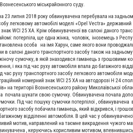
 Вознесенського міськрайонного суду.
на 23 липня 2018 року обвинувачена перебувала на задньом
асобу
легковому автомобілі моделі «Opel Vectra» державний
знак WCI 25 XA. Крім обвинуваченої вв салоні даного тран
айомі: потерпіла, ще одна жінка, чоловік, іноземець з Респу
становлена особа на ім
я Харун, саме якого вони проводжал
и в салоні даного транспортного засобу також на задньому 
жіночу сумочку, в якій знаходився гаманець з грошовими к
ння, і яка під час руху автомобіля впала до багажного від
ід час руху транспортного засобу
легкового автомобіля мод
раційний номерний знак WCI 25 XA на автодорозі Н
24 спо
в» на території Вознесенського району Миколаївської облас
іла почала шукати свою сумочку. Обвинувачена почала доп
сумочки. Під час пошуку сумочки потерпілої , обвинувачена
ортного засобу побачила гаманець, який відкрився, і грошо
багажному відділенні автомобіля. В цей час у обвинувачено
ивий мотив, направлений на таємне викрадення чужого май
винувачена , керуючись корисливим мотивом, впевнившись, 