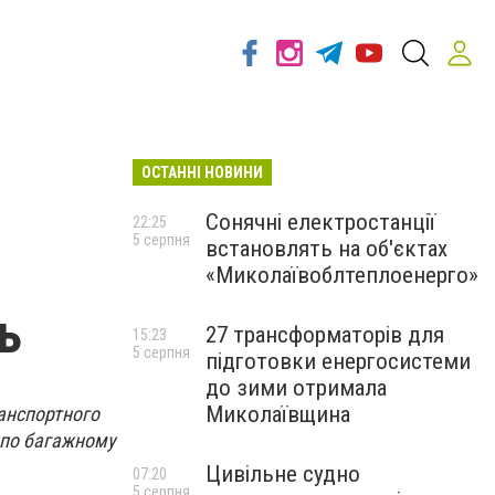
ОСТАННІ НОВИНИ
Сонячні електростанції
22:25
5 серпня
встановлять на об'єктах
«Миколаївоблтеплоенерго»
ь
27 трансформаторів для
15:23
5 серпня
підготовки енергосистеми
до зими отримала
Миколаївщина
ранспортного
і по багажному
Цивільне судно
07:20
5 серпня