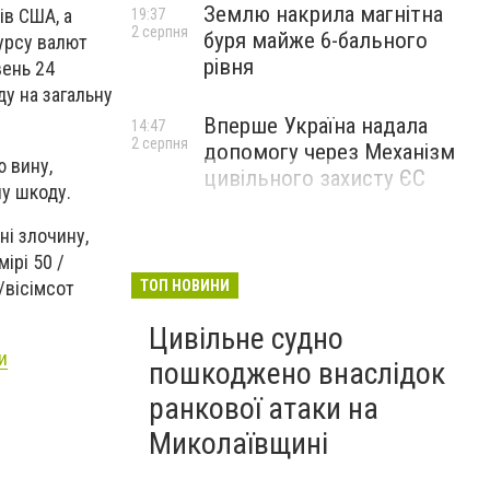
Землю накрила магнітна
ів США, а
19:37
2 серпня
буря майже 6-бального
курсу валют
рівня
вень 24
ду на загальну
Вперше Україна надала
14:47
2 серпня
допомогу через Механізм
ю вину,
цивільного захисту ЄС
ну шкоду.
ні злочину,
ірі 50 /
/вісімсот
ТОП НОВИНИ
Цивільне судно
и
пошкоджено внаслідок
ранкової атаки на
Миколаївщині