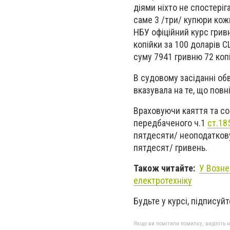
діями ніхто не спостеріг
саме 3 /три/ купюри кож
НБУ
офіційний курс грив
копійки за 100 доларів 
суму 7941 гривню 72 коп
В судовому засіданні обв
вказувала на те, що повн
Враховуючи каяття та со
передбаченого ч.1
ст.18
п
ятдесяти/ неоподаткову
п
ятдесят/ гривень.
Також читайте:
У Возне
електротехніку
Будьте у курсі, підписуй
Якщо ви помітили помилку, виділіть нео