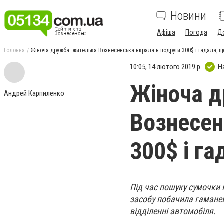
Новини
Афіша
Погода
Д
Головна
Жіноча дружба: жителька Вознесенська вкрала в подруги 300$ і гадала, що
10:05, 14 лютого 2019 р.
Н
Жіноча д
Андрей Карпиленко
Вознесен
300$ і га
Під час пошуку сумочки 
засобу побачила гаманец
відділенні автомобіля.