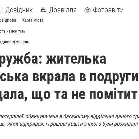
Довідник
Дозвілля
Фотозвіти
овідкова
Карта міста
 та не помітить
адійне джерело
ружба: жителька
ська вкрала в подруги
дала, що та не помітит
потерпілої, обвинувачена в багажному відділенні даного т
ь, який відкрився, і грошові кошти з якого були розкидан