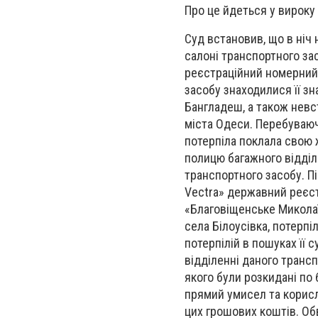
Про це йдеться у вироку
Суд встановив, що в
ніч 
салоні транспортного з
реєстраційний номерний 
засобу знаходилися її зн
Бангладеш, а також нев
міста Одеси. Перебуваюч
потерпіла поклала свою 
полицю багажного відділе
транспортного засобу. П
Vectra» державний реєст
«Благовіщенське
Миколаї
села Білоусівка, потерп
потерпілій в пошуках її 
відділенні даного трансп
якого були розкидані по 
прямий умисел та корисл
цих грошових коштів. Об