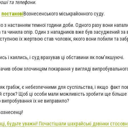
роші та телефони.
в
постанові
Вознесенського міськрайонного суду.
о з настанням темної години доби. Одного разу вони напали
а та чинила опір. Один з нападників вже був засуджений за
аступною їх жертвою став чоловік, якого вони побили та за
сь і каялись, і суд врахував ці обставини як пом'якшуючі.
значив обом злочинцям покарання у вигляді випробувального
, як грабіж, є небезпечними для суспільства, і якщо факт по
 строк? Щоб ці особи мали можливість зробити ще більше 
о випробування їх не виправило?
вознесенці!
ці, будьте уважні! Почастішали шахрайські дзвінки стосовн