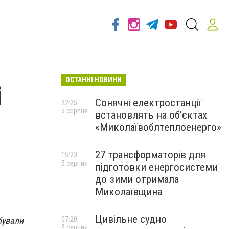
ОСТАННІ НОВИНИ
і
Сонячні електростанції
22:25
5 серпня
встановлять на об'єктах
«Миколаївоблтеплоенерго»
27 трансформаторів для
15:23
5 серпня
підготовки енергосистеми
до зими отримала
Миколаївщина
Цивільне судно
бували
07:20
5 серпня