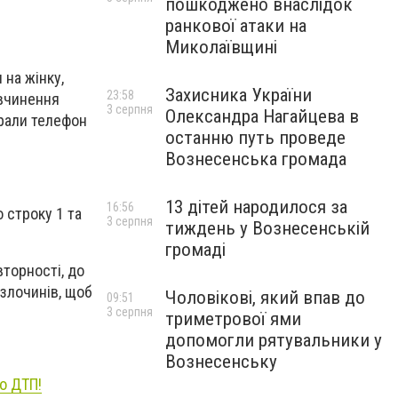
пошкоджено внаслідок
ранкової атаки на
Миколаївщині
 на жінку,
Захисника України
23:58
 вчинення
3 серпня
Олександра Нагайцева в
брали телефон
останню путь проведе
Вознесенська громада
13 дітей народилося за
16:56
 строку 1 та
3 серпня
тиждень у Вознесенській
громаді
вторності, до
злочинів, щоб
Чоловікові, який впав до
09:51
3 серпня
триметрової ями
допомогли рятувальники у
Вознесенську
о ДТП!