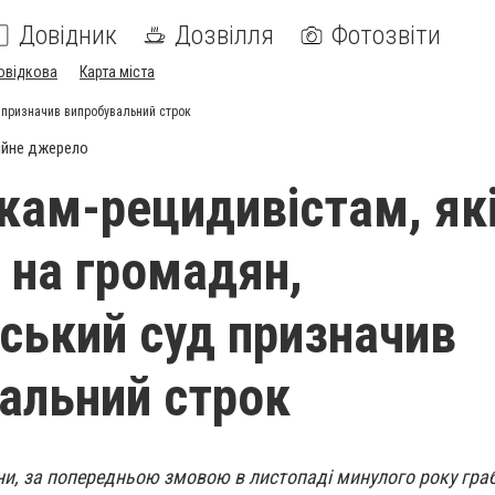
Довідник
Дозвілля
Фотозвіти
овідкова
Карта міста
 призначив випробувальний строк
ійне джерело
кам-рецидивістам, як
 на громадян,
ський суд призначив
альний строк
и, за попередньою змовою в листопаді минулого року гра