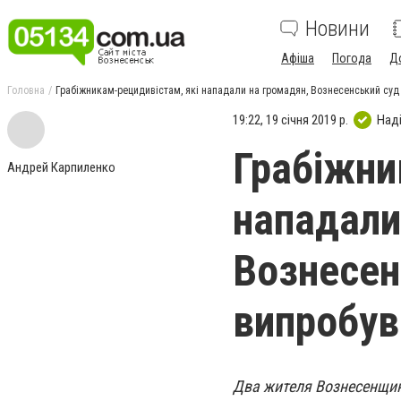
Новини
Афіша
Погода
Д
Головна
Грабіжникам-рецидивістам, які нападали на громадян, Вознесенський суд
19:22, 19 січня 2019 р.
Над
Грабіжни
Андрей Карпиленко
нападали
Вознесен
випробув
Два жителя Вознесенщин