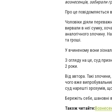
вознесенців, забирали г
Про це повідомляється 
Чоловіки діяли переважн
вирвали в неї сумку, хоч
аналогічного злочину. Н
та гроші.
У вчиненому вони зізнали
З огляду на це, суд при
2 роки.
Від автора. Такі злочини
чого вже випробувальний
суд нарешті зрозумів, щ
Бережіть себе, шановні 
Також читайте:
Вознесен