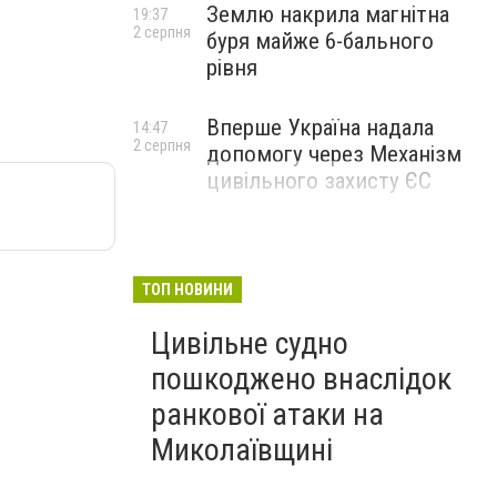
Землю накрила магнітна
19:37
2 серпня
буря майже 6-бального
рівня
Вперше Україна надала
14:47
2 серпня
допомогу через Механізм
цивільного захисту ЄС
ТОП НОВИНИ
Цивільне судно
пошкоджено внаслідок
ранкової атаки на
Миколаївщині