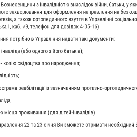
ознесенщини з інвалідністю внаслідок війни, батьки, у яки
льного захворювання для оформлення направлення на безко
тезів, а також ортопедичного взуття в Управлінні соціально
ка,1, каб. √9, телефон для довідок 4-05-16)
ня потрібно в Управління надати такі документи:
 інваліда (або одного з його батьків);
, - копію свідоцтва про народження;
лідність;
програма реабілітації із зазначенням протезно-ортопедично
аліда;
ю місця проживання (для дітей-інвалідів)
равлення 22 та 23 січня Ви зможете отримати необхідний 