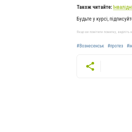
Також читайте:
Інвалід
Будьте у курсі, підписуй
Якщо ви помітили помилку, виділіть нео
#Вознесенськ
#протез
#і