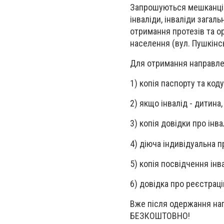
Запрошуються мешканці В
інваліди, інваліди зага
отримання протезів та ор
населення (вул. Пушкінсь
Для отримання направлен
1) копія паспорту та коду
2) якщо інвалід - дитина
3) копія довідки про інва
4) діюча індивідуальна 
5) копія посвідчення інв
6) довідка про реєстраці
Вже після одержання нап
БЕЗКОШТОВНО!