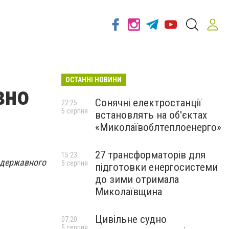
ОСТАННІ НОВИНИ
вно
Сонячні електростанції
22:25
5 серпня
встановлять на об'єктах
«Миколаївоблтеплоенерго»
27 трансформаторів для
15:23
о державного
5 серпня
підготовки енергосистеми
до зими отримала
Миколаївщина
Цивільне судно
07:20
5 серпня