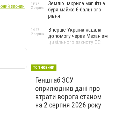
Землю накрила магнітна
19:37
орний злочин
2 серпня
буря майже 6-бального
рівня
Вперше Україна надала
14:47
2 серпня
допомогу через Механізм
цивільного захисту ЄС
ТОП НОВИНИ
Генштаб ЗСУ
оприлюднив дані про
втрати ворога станом
на 2 серпня 2026 року