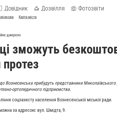
Довідник
Дозвілля
Фотозвіти
овідкова
Карта міста
ійне джерело
ці зможуть безкошто
 протез
у до Вознесенська прибудуть представники Миколаївськог
тезно-ортопедичного підприємства.
ління соцзахисту населення Вознесенської міської ради.
можна за адресою: вул. Шмідта, 9.