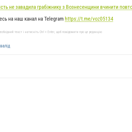
ність не завадила грабіжнику з Вознесенщини вчинити повт
тесь на наш канал на Telegram
https://t.me/voz05134
бхідний текст і натисніть Ctrl + Enter, щоб повідомити про це редакцію
нвалід