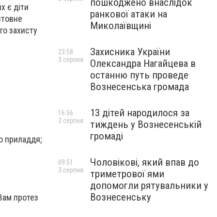
пошкоджено внаслідок
х є діти
ранкової атаки на
штовне
Миколаївщині
го захисту
Захисника України
23:58
3 серпня
Олександра Нагайцева в
останню путь проведе
Вознесенська громада
13 дітей народилося за
16:56
3 серпня
тиждень у Вознесенській
громаді
го приладдя;
Чоловікові, який впав до
09:51
3 серпня
триметрової ями
допомогли рятувальники у
Вознесенську
Вам протез