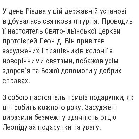
У день Різдва у цій державній установі
відбувалась святкова літургія. Проводив
її настоятель Свято-Ільїнської церкви
протоієрей Леонід. Він привітав
засуджених і працівників колонії з
новорічними святами, побажав усім
здоров`я та Божої допомоги у добрих
справах.
З собою настоятель привіз подарунки, як
він робить кожного року. Засуджені
виразили безмежну вдячність отцю
Леоніду за подарунки та увагу.