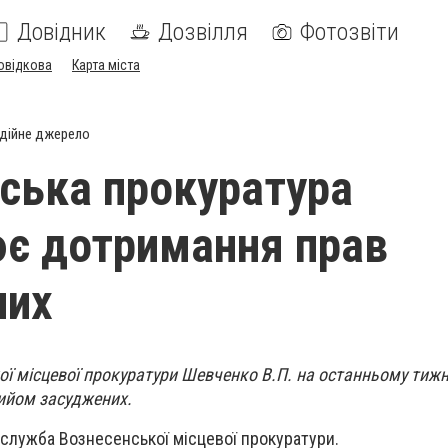
Довідник
Дозвілля
Фотозвіти
овідкова
Карта міста
дійне джерело
ська прокуратура
є дотримання прав
них
ї місцевої прокуратури Шевченко В.П. на останньому тижн
ийом засуджених.
служба Вознесенської місцевої прокуратури.