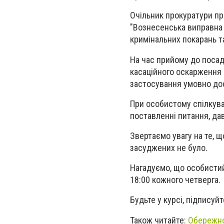
Очільник прокуратури пр
"Вознесенська виправна 
кримінальних покарань та
На час прийому до посад
касаційного оскарження 
застосування умовно до
При особистому спілкуван
поставленні питання, да
Звертаємо увагу на те, 
засуджених не було.
Нагадуємо, що особистий
18:00 кожного четверга.
Будьте у курсі, підписуй
Також читайте:
Обережно