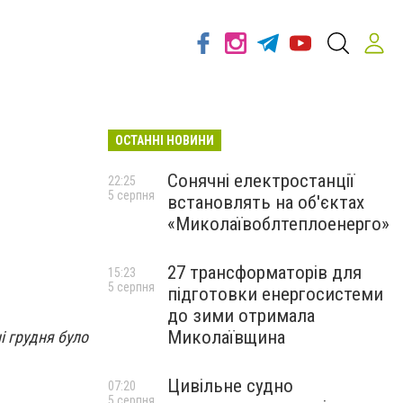
ОСТАННІ НОВИНИ
Сонячні електростанції
22:25
5 серпня
встановлять на об'єктах
«Миколаївоблтеплоенерго»
27 трансформаторів для
15:23
5 серпня
підготовки енергосистеми
до зими отримала
Миколаївщина
і грудня було
Цивільне судно
07:20
5 серпня