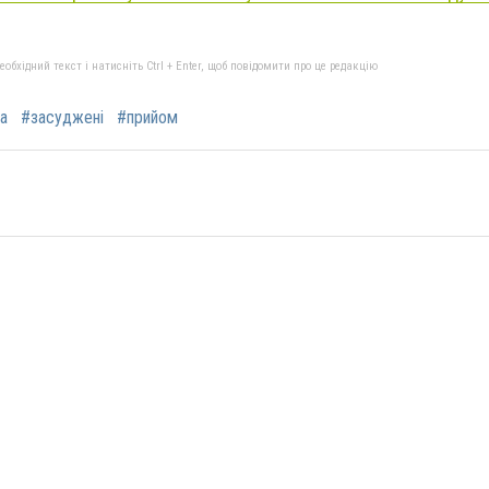
бхідний текст і натисніть Ctrl + Enter, щоб повідомити про це редакцію
а
#засуджені
#прийом