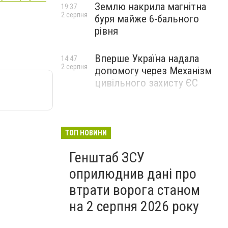
Землю накрила магнітна
19:37
2 серпня
буря майже 6-бального
рівня
Вперше Україна надала
14:47
2 серпня
допомогу через Механізм
цивільного захисту ЄС
ТОП НОВИНИ
Генштаб ЗСУ
оприлюднив дані про
втрати ворога станом
на 2 серпня 2026 року