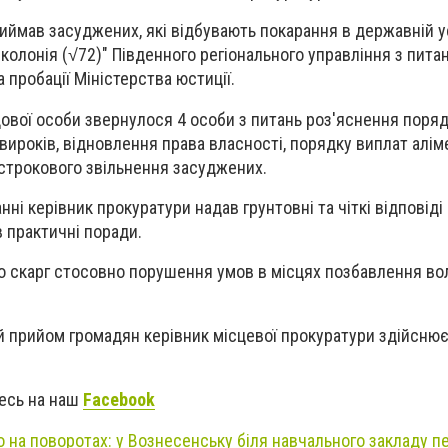
иймав засуджених, які відбувають покарання в державній у
колонія (√72)" Південного регіонального управління з пита
 пробації Міністерства юстиції.
ової особи звернулося 4 особи з питань роз'яснення поряд
вироків, відновлення права власності, порядку виплат алім
строкового звільнення засуджених.
ні керівник прокуратури надав грунтовні та чіткі відповіді
в практичні поради.
що скарг стосовно порушення умов в місцях позбавлення вол
 прийом громадян керівник місцевої прокуратури здійснює 
тесь на наш
Facebook
 на поворотах: у Вознесенську біля навчального закладу 