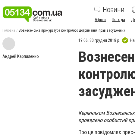
Новини
Афіша
Погода
Д
Головна
Вознесенська прокуратура контролює дотримання прав засуджених
19:06, 30 грудня 2018 р.
На
Вознесен
Андрей Карпиленко
контролю
засудже
Керівником Вознесенсько
проведено особистий пр
Про це повідомляє прес-