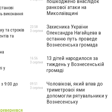
пошкоджено внаслідок
ранкової атаки на
станові
Миколаївщині
нь виконання
Захисника України
23:58
ку та строків
3 серпня
Олександра Нагайцева в
ентів та
останню путь проведе
Вознесенська громада
 на
13 дітей народилося за
16:56
3 серпня
тиждень у Вознесенській
і у
громаді
Чоловікові, який впав до
з 9:00 до
09:51
3 серпня
триметрової ями
допомогли рятувальники у
Вознесенську
перевернувся