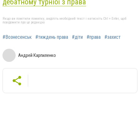
дебатному турніоі з права
Якщо ви помітили помилку, виділіть необхідний текст і натисніть Ctrl + Enter, щоб
повідомити про це редакцію
#Вознесенськ
#тиждень права
#діти
#права
#захист
Андрей Карпиленко