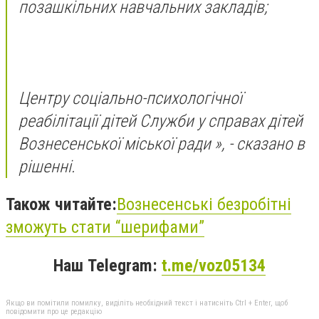
позашкільних навчальних закладів;
Центру соціально-психологічної
реабілітації дітей Служби у справах дітей
Вознесенської міської ради », - сказано в
рішенні.
Також читайте:
Вознесенські безробітні
зможуть стати “шерифами”
Наш Telegram:
t.me/voz05134
Якщо ви помітили помилку, виділіть необхідний текст і натисніть Ctrl + Enter, щоб
повідомити про це редакцію