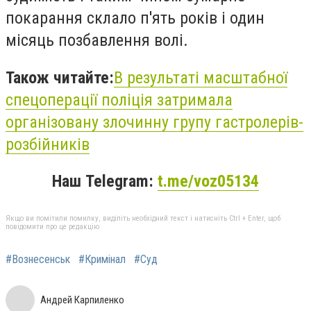
покарання склало п'ять років і один
місяць позбавлення волі.
Також читайте:
В результаті масштабної
спецоперації поліція затримала
організовану злочинну групу гастролерів-
розбійників
Наш Telegram:
t.me/voz05134
Якщо ви помітили помилку, виділіть необхідний текст і натисніть Ctrl + Enter, щоб
повідомити про це редакцію
#Вознесенськ
#Кримінал
#Суд
Андрей Карпиленко