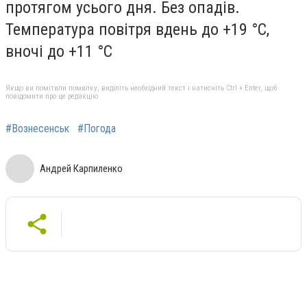
протягом усього дня. Без опадів.
Температура повітря вдень до +19 °С,
вночі до +11 °С
Якщо ви помітили помилку, виділіть необхідний текст і натисніть Ctrl + Enter, щоб
повідомити про це редакцію
#Вознесенськ
#Погода
Андрей Карпиленко