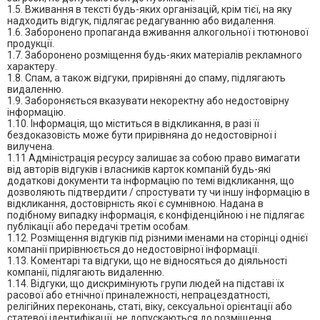
1.5. Вживання в тексті будь-яких організацій, крім тієї, на яку
надходить відгук, підлягає редагуванню або видалення.
1.6. Заборонено пропаганда вживання алкогольної і тютюнової
продукції.
1.7. Заборонено розміщення будь-яких матеріалів рекламного
характеру.
1.8. Спам, а також відгуки, прирівняні до спаму, підлягають
видаленню.
1.9. Забороняється вказувати некоректну або недостовірну
інформацію.
1.10. Інформація, що міститься в відкликання, в разі її
бездоказовість може бути прирівняна до недостовірної і
вилучена.
1.11 Адміністрація ресурсу залишає за собою право вимагати
від авторів відгуків і власників карток компаній будь-які
додаткові документи та інформацію по темі відкликання, що
дозволяють підтвердити / спростувати ту чи іншу інформацію в
відкликання, достовірність якої є сумнівною. Надана в
подібному випадку інформація, є конфіденційною і не підлягає
публікації або передачі третім особам.
1.12. Розміщення відгуків під різними іменами на сторінці однієї
компанії прирівнюється до недостовірної інформації.
1.13. Коментарі та відгуки, що не відносяться до діяльності
компанії, підлягають видаленню.
1.14. Відгуки, що дискримінують групи людей на підставі їх
расової або етнічної приналежності, непрацездатності,
релігійних переконань, статі, віку, сексуальної орієнтації або
статевої ідентифікації, не допускаються до розміщення.