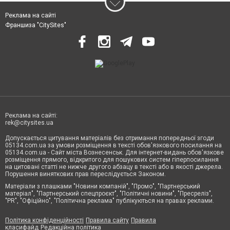
Реклама на сайті
Франшиза "CitySites"
Реклама на сайті:
rek@citysites.ua
Допускається цитування матеріалів без отримання попередньої згоди
05134.com.ua за умови розміщення в тексті обов'язкового посилання на
05134.com.ua - Сайт міста Вознесенськ. Для інтернет-видань обов'язкове
розміщення прямого, відкритого для пошукових систем гіперпосилання
на цитовані статті не нижче другого абзацу в тексті або в якості джерела.
Порушення виняткових прав переслідується Законом.
Матеріали з плашками "Новини компаній", "Промо", "Партнерський
матеріал", "Партнерський спецпроєкт", "Політичні новини", "Пресреліз",
"PR", "Офіційно", "Політична реклама" публікуються на правах реклами.
Політика конфіденційності
Правила сайту
Правила
класифайд
Редакційна політика