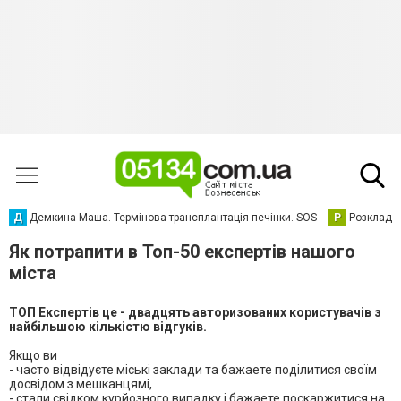
Д
Демкина Маша. Термінова трансплантація печінки. SOS
Р
Розклад р
Як потрапити в Топ-50 експертів нашого
міста
ТОП Експертів це - двадцять авторизованих користувачів з
найбільшою кількістю відгуків.
Якщо ви
- часто відвідуєте міські заклади та бажаете поділитися своїм
досвідом з мешканцямi,
- стали свідком курйозного випадку і бажаете поскаржитися на