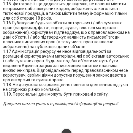
1.15. Фотографії, що додаються до відгуків, не повинні містити
неприємних або шокуючих кадрів, зображень алкогольної і
тютюнової продукції, а також містити певну інформацію тільки
для осіб старше 18 років.
1.16 Публікуючи будь-які об'єкти авторських і / або суміжних
прав (наприклад, фото-, відео-, аудіо-, текстові матеріали і
зображення), користувач підтверджує, що є правовласником на
дані об'єкти, і / або підтверджує наявність письмової згоди
власника виняткових прав (в тому числі, прав на власне
зображення) на публікацію даних об'єктів.
1.17 Адміністрація ресурсу не несе відповідальності за
розміщені користувачами матеріали, які є об'єктами авторських
і / або суміжних прав. Будь-які подібні об'єкти можуть бути
видалені Адміністрацією за письмовим запитом власника
виключних прав. Відповідальність перед правовласником несе
користувач, своїми діями допустив порушення законодавства
про авторські та суміжні права.
1.18. Не допускається розміщення повністю ідентичних відгуків
на сторінках різних компаній.
1.19. Персональні дані можуть бути приховані з сайту.
Дякуємо вам за участь в розміщенні інформації на ресурсі!