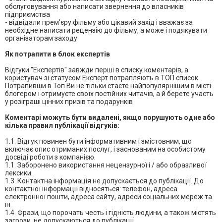
обслуговування або написати звернення до власників
підприємства
- відвідали прем'єру фільму або цікавий захід і вважає за
необхідне написати рецензію до фільму, а може і подякувати
організаторам заходу
Як потрапити в блок експертів
Відгуки "Експертів" завжди перші в списку коментарів, а
користувач зі статусом Експерт потрапляють в ТОП список
Потрапивши в Топ Ви не тільки стаєте найпопулярнішим в місті
блогером і отримуєте своїх постійних читачів, а й берете участь
у розіграші цінних призів та подарунків
Коментарі можуть бути видалені, якщо порушують одне або
кілька правил публікації відгуків:
1.1. Відгук повинен бути інформативним і змістовним, що
включає опис отриманих послуг, і заснованим на особистому
досвіді роботи з компанією.
1.1. Заборонено використання нецензурної і / або образливої
лексики.
1.3. Контактна інформація не допускається до публікації. До
контактної інформації відносяться: телефон, адреса
електронної пошти, адреса сайту, адреси соціальних мереж та
ін.
1.4. Фрази, що порочать честь і гідність людини, а також містять
загрози, не допускаються до публікації.