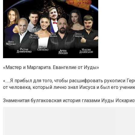
«Мастер и Маргарита. Евангелие от Иуды»
«…..Я прибыл для того, чтобы расшифровать рукописи Ге
от человека, который лично знал Иисуса и был его учени
Знаменитая булгаковская история глазами Иуды Искарио