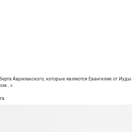
рберта Аврилакского, которые являются Евангелие от Иуды
ком….»
та.