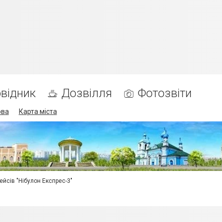
відник
Дозвілля
Фотозвіти
ова
Карта міста
ейсів "Нібулон Експрес-3"