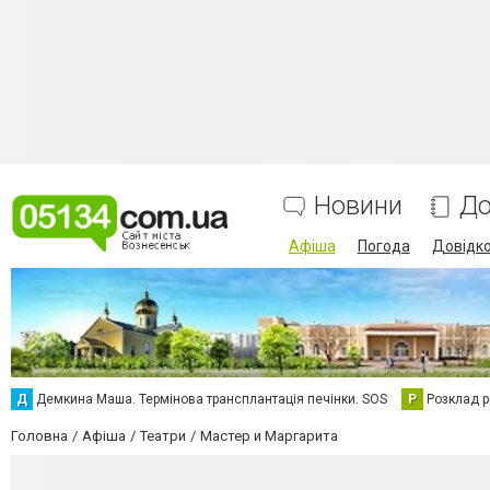
Новини
До
Афіша
Погода
Довідк
Д
Демкина Маша. Термінова трансплантація печінки. SOS
Р
Розклад р
Головна
Афіша
Театри
Мастер и Маргарита