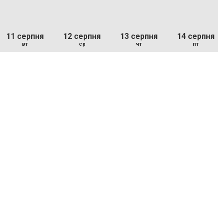
11 серпня
12 серпня
13 серпня
14 серпня
вт
ср
чт
пт