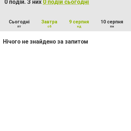
0 подій. З них
0 подій сьогодні
Сьогодні
Завтра
9 серпня
10 серпня
пт
сб
нд
пн
Нічого не знайдено за запитом