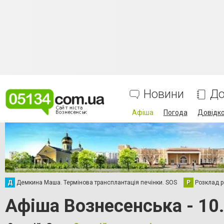
Новини
До
Афіша
Погода
Довідк
Д
Демкина Маша. Термінова трансплантація печінки. SOS
Р
Розклад р
Афіша Вознесенська - 10