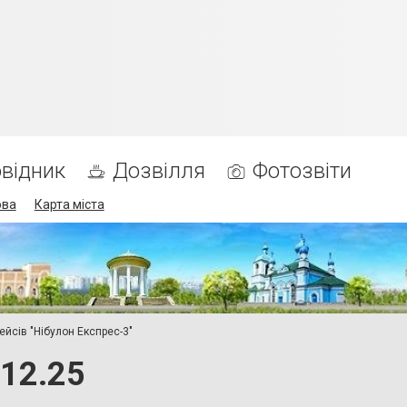
відник
Дозвілля
Фотозвіти
ова
Карта міста
ейсів "Нібулон Експрес-3"
.12.25