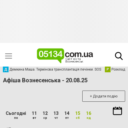
Д
Демкина Маша. Термінова трансплантація печінки. SOS
Р
Розклад р
Афіша Вознесенська - 20.08.25
+ Додати подію
Сьогодні
11
12
13
14
15
16
пн
вт
ср
чт
пт
сб
нд