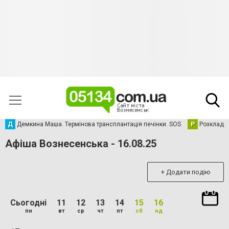
Д
Демкина Маша. Термінова трансплантація печінки. SOS
Р
Розклад р
Афіша Вознесенська - 16.08.25
+ Додати подію
Сьогодні
11
12
13
14
15
16
пн
вт
ср
чт
пт
сб
нд