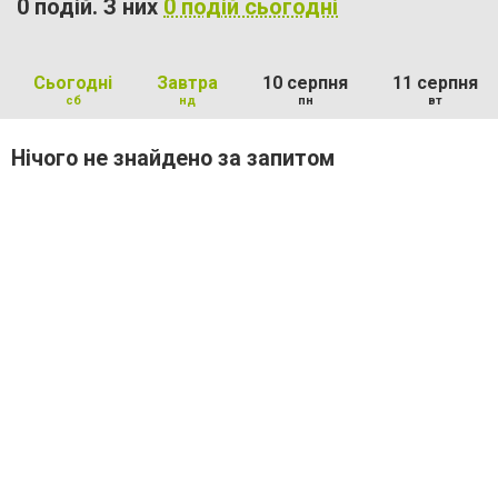
0 подій. З них
0 подій сьогодні
Сьогодні
Завтра
10 серпня
11 серпня
сб
нд
пн
вт
Нічого не знайдено за запитом