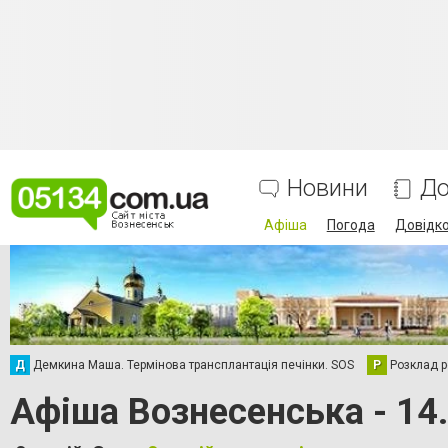
Новини
До
Афіша
Погода
Довідк
Д
Демкина Маша. Термінова трансплантація печінки. SOS
Р
Розклад р
Афіша Вознесенська - 14