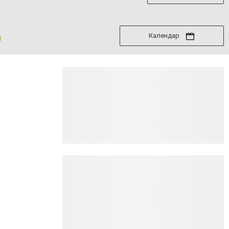
Календар
я