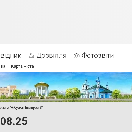
відник
Дозвілля
Фотозвіти
ова
Карта міста
ейсів "Нібулон Експрес-3"
.08.25