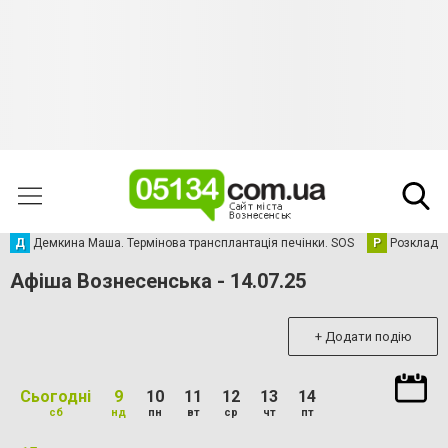
Д
Демкина Маша. Термінова трансплантація печінки. SOS
Р
Розклад р
Афіша Вознесенська - 14.07.25
+ Додати подію
Сьогодні
9
10
11
12
13
14
сб
нд
пн
вт
ср
чт
пт