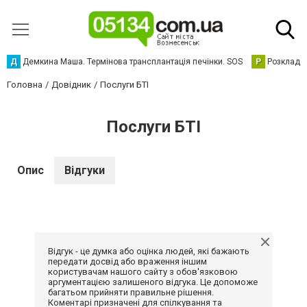
Д
Демкина Маша. Термінова трансплантація печінки. SOS
Р
Розклад р
Головна
Довідник
Послуги БТІ
Послуги БТІ
Опис
Відгуки
Відгук - це думка або оцінка людей, які бажають
передати досвід або враження іншим
користувачам нашого сайту з обов'язковою
аргументацією залишеного відгука. Це допоможе
багатьом прийняти правильне рішення.
Коментарі призначені для спілкування та