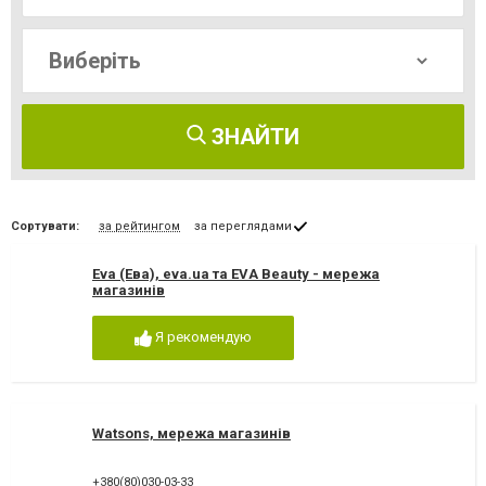
ЗНАЙТИ
Сортувати:
за рейтингом
за переглядами
Eva (Ева), eva.ua та EVA Beauty - мережа
магазинів
Я рекомендую
Watsons, мережа магазинів
+380(80)030-03-33