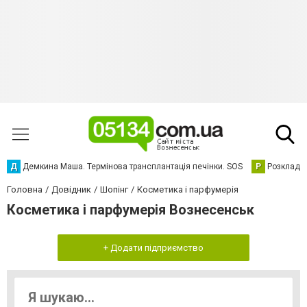
Д
Демкина Маша. Термінова трансплантація печінки. SOS
Р
Розклад р
Головна
Довідник
Шопінг
Косметика і парфумерія
Косметика і парфумерія Вознесенськ
+ Додати підприємство