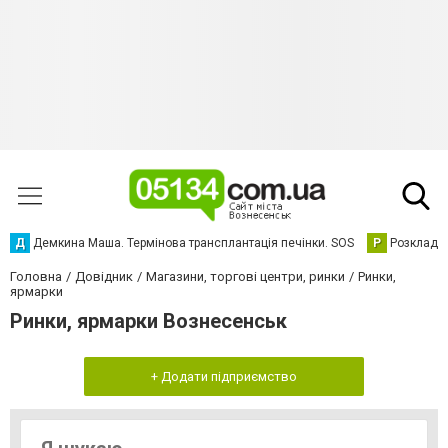
Д
Демкина Маша. Термінова трансплантація печінки. SOS
Р
Розклад р
Головна
Довідник
Магазини, торгові центри, ринки
Ринки,
ярмарки
Ринки, ярмарки Вознесенськ
+ Додати підприємство