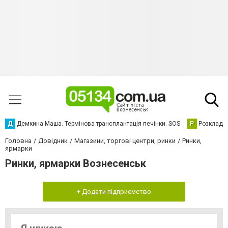
Д
Демкина Маша. Термінова трансплантація печінки. SOS
Р
Розклад р
Головна
Довідник
Магазини, торгові центри, ринки
Ринки,
ярмарки
Ринки, ярмарки Вознесенськ
+ Додати підприємство