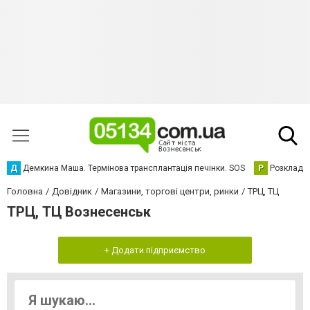
Д
Демкина Маша. Термінова трансплантація печінки. SOS
Р
Розклад р
Головна
Довідник
Магазини, торгові центри, ринки
ТРЦ, ТЦ
ТРЦ, ТЦ Вознесенськ
+ Додати підприємство